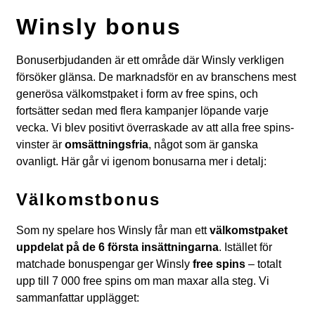
Winsly bonus
Bonuserbjudanden är ett område där Winsly verkligen
försöker glänsa. De marknadsför en av branschens mest
generösa välkomstpaket i form av free spins, och
fortsätter sedan med flera kampanjer löpande varje
vecka. Vi blev positivt överraskade av att alla free spins-
vinster är
omsättningsfria
, något som är ganska
ovanligt. Här går vi igenom bonusarna mer i detalj:
Välkomstbonus
Som ny spelare hos Winsly får man ett
välkomstpaket
uppdelat på de 6 första insättningarna
. Istället för
matchade bonuspengar ger Winsly
free spins
– totalt
upp till 7 000 free spins om man maxar alla steg. Vi
sammanfattar upplägget: