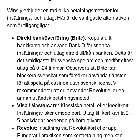
Winsly erbjuder en rad olika betalningsmetoder för
insättningar och uttag. Här är de vanligaste alternativen
som är tillgängliga:
Direkt banköverföring (Brite):
Koppla ditt
bankkonto och använd BankID för snabba
insättningar och uttag direkt till/från banken. Detta är
det smidigaste för svenska spelare och medför oftast
uttag på 0–24 timmar. Observera att Brite kan
blockera svenskar som försöker använda tjänsten
för att spela på casinon utan svensk licens. Vi
rekommenderar att du använder Revolut eller en
annan utländsk betalningsmetod.
Visa / Mastercard:
Klassiska betal- eller kreditkort.
Insättningar sker omedelbart. Uttag till kort kan ta 2–
5 bankdagar beroende på kortutgivare.
Revolut:
Insättning via Revolut-kort eller app.
Fungerar i praktiken som kortbetalning men kan