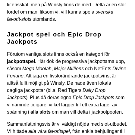
licensskäl, men på Winsly finns de med. Detta är en stor
fördel om man, liksom vi, vill kunna spela
svenska
favorit-slots
utomlands.
Jackpot spel och Epic Drop
Jackpots
Förutom vanliga slots finns också en kategori för
jackpottspel
. Här dök de progressiva jackpottarna upp,
såsom
Mega Moolah
,
Major Millions
och NetEnts
Divine
Fortune
. Att jaga en livsförändrande jackpottvinst är
alltså fullt möjligt på Winsly. De hade även lokala
dagliga jackpottar (bl.a. Red Tigers
Daily Drop
Jackpots
). Plus då deras egna
Epic Drop Jackpots
som
vi nämnde tidigare, vilket lägger till ett extra lager av
spänning i
alla slots
om man vill delta i jackpotpoolen.
Sammanfattningsvis är vi väldigt nöjda med slot-utbudet.
Vi hittade
alla våra favoritspel
, från enkla trehjulingar till