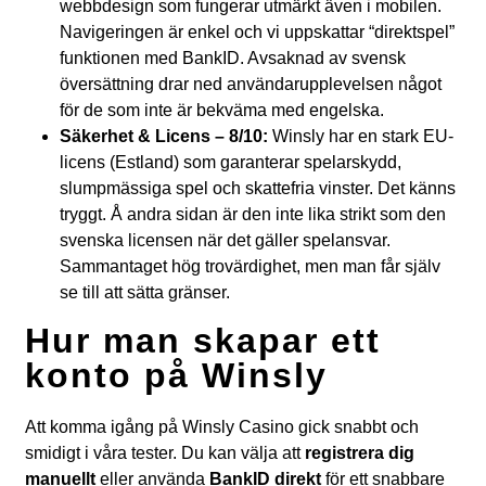
webbdesign som fungerar utmärkt även i mobilen.
Navigeringen är enkel och vi uppskattar “direktspel”
funktionen med BankID. Avsaknad av svensk
översättning drar ned användarupplevelsen något
för de som inte är bekväma med engelska.
Säkerhet & Licens – 8/10:
Winsly har en stark EU-
licens (Estland) som garanterar spelarskydd,
slumpmässiga spel och skattefria vinster. Det känns
tryggt. Å andra sidan är den inte lika strikt som den
svenska licensen när det gäller spelansvar.
Sammantaget hög trovärdighet, men man får själv
se till att sätta gränser.
Hur man skapar ett
konto på Winsly
Att komma igång på Winsly Casino gick snabbt och
smidigt i våra tester. Du kan välja att
registrera dig
manuellt
eller använda
BankID direkt
för ett snabbare