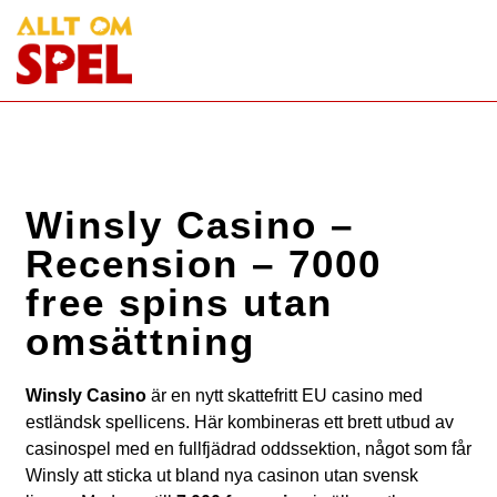
Winsly Casino –
Recension – 7000
free spins utan
omsättning
Winsly Casino
är en nytt skattefritt EU casino med
estländsk spellicens. Här kombineras ett brett utbud av
casinospel med en fullfjädrad oddssektion, något som får
Winsly att sticka ut bland nya casinon utan svensk