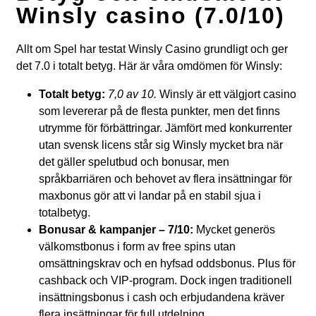
Winsly casino (7.0/10)
Allt om Spel har testat Winsly Casino grundligt och ger
det 7.0 i totalt betyg. Här är våra omdömen för Winsly:
Totalt betyg:
7,0 av 10.
Winsly är ett välgjort casino
som levererar på de flesta punkter, men det finns
utrymme för förbättringar. Jämfört med konkurrenter
utan svensk licens står sig Winsly mycket bra när
det gäller spelutbud och bonusar, men
språkbarriären och behovet av flera insättningar för
maxbonus gör att vi landar på en stabil sjua i
totalbetyg.
Bonusar & kampanjer – 7/10:
Mycket generös
välkomstbonus i form av free spins utan
omsättningskrav och en hyfsad oddsbonus. Plus för
cashback och VIP-program. Dock ingen traditionell
insättningsbonus i cash och erbjudandena kräver
flera insättningar för full utdelning.