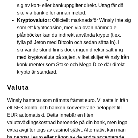
sig av kort- eller bankuppgifter direkt. Uttag får då
ske via bank eller annan metod.
Kryptovalutor:
Officiellt marknadsför Winsly inte sig
som ett kryptocasino, men via ovan nämnda e-
plånböcker kan du indirekt använda krypto (t.ex.
fylla på Jeton med Bitcoin och sedan sätta in). I
skrivande stund finns dock ingen direktinsättning
med kryptovaluta på sajten, vilket skiljer Winsly från
konkurrenter som Stake och Mega Dice där direkt
krypto är standard.
Valuta
Winsly hanterar som nämnts främst euro. Vi satte in från
ett SEK-konto, och banken konverterade beloppet till
EUR automatiskt. Detta innebär en liten
valutaväxlingskostnad beroende på din bank, men inga
extra avgifter togs av casinot självt. Alternativt kan man
ha pengar i euro eller någon av de andra accepterade