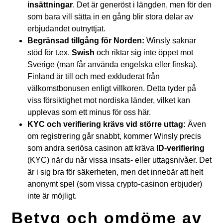
insättningar
. Det är generöst i längden, men för den
som bara vill sätta in en gång blir stora delar av
erbjudandet outnyttjat.
Begränsad tillgång för Norden:
Winsly saknar
stöd för t.ex.
Swish
och riktar sig inte öppet mot
Sverige (man får använda engelska eller finska).
Finland är till och med exkluderat från
välkomstbonusen enligt villkoren. Detta tyder på
viss försiktighet mot nordiska länder, vilket kan
upplevas som ett minus för oss här.
KYC och verifiering krävs vid större uttag:
Även
om registrering går snabbt, kommer Winsly precis
som andra seriösa casinon att kräva
ID-verifiering
(KYC) när du når vissa insats- eller uttagsnivåer. Det
är i sig bra för säkerheten, men det innebär att helt
anonymt spel (som vissa crypto-casinon erbjuder)
inte är möjligt.
Betyg och omdöme av