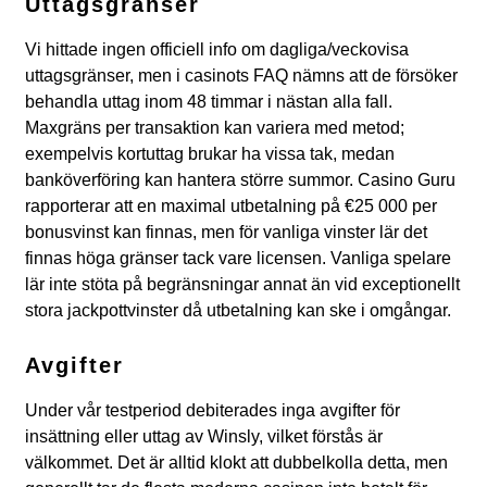
Uttagsgränser
Vi hittade ingen officiell info om dagliga/veckovisa
uttagsgränser, men i casinots FAQ nämns att de försöker
behandla uttag inom 48 timmar i nästan alla fall.
Maxgräns per transaktion kan variera med metod;
exempelvis kortuttag brukar ha vissa tak, medan
banköverföring kan hantera större summor. Casino Guru
rapporterar att en maximal utbetalning på €25 000 per
bonusvinst kan finnas, men för vanliga vinster lär det
finnas höga gränser tack vare licensen. Vanliga spelare
lär inte stöta på begränsningar annat än vid exceptionellt
stora jackpottvinster då utbetalning kan ske i omgångar.
Avgifter
Under vår testperiod debiterades inga avgifter för
insättning eller uttag av Winsly, vilket förstås är
välkommet. Det är alltid klokt att dubbelkolla detta, men