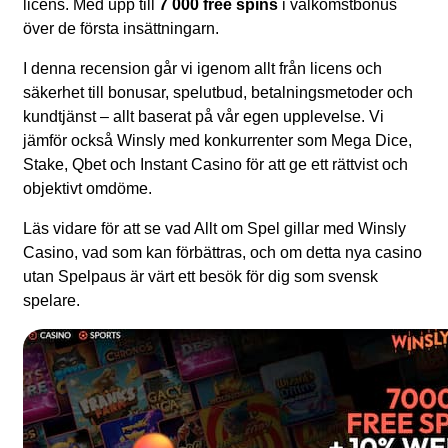
licens. Med upp till
7 000 free spins
i välkomstbonus
över de första insättningarn.
I denna recension går vi igenom allt från licens och
säkerhet till bonusar, spelutbud, betalningsmetoder och
kundtjänst – allt baserat på vår egen upplevelse. Vi
jämför också Winsly med konkurrenter som Mega Dice,
Stake, Qbet och Instant Casino för att ge ett rättvist och
objektivt omdöme.
Läs vidare för att se vad Allt om Spel gillar med Winsly
Casino, vad som kan förbättras, och om detta nya casino
utan Spelpaus är värt ett besök för dig som svensk
spelare.