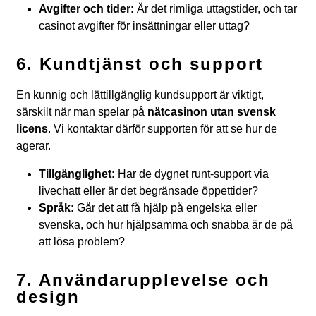
Avgifter och tider:
Är det rimliga uttagstider, och tar
casinot avgifter för insättningar eller uttag?
6. Kundtjänst och support
En kunnig och lättillgänglig kundsupport är viktigt,
särskilt när man spelar på
nätcasinon utan svensk
licens
. Vi kontaktar därför supporten för att se hur de
agerar.
Tillgänglighet:
Har de dygnet runt-support via
livechatt eller är det begränsade öppettider?
Språk:
Går det att få hjälp på engelska eller
svenska, och hur hjälpsamma och snabba är de på
att lösa problem?
7. Användarupplevelse och
design