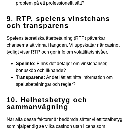
problem på ett professionellt sätt?
9. RTP, spelens vinstchans
och transparens
Spelens teoretiska återbetalning (RTP) påverkar
chanserna att vinna i längden. Vi uppskattar när casinot
tydligt visar RTP och ger info om volatilitetsnivåer.
Spelinfo:
Finns det detaljer om vinstchanser,
bonusköp och liknande?
Transparens:
Är det lätt att hitta information om
spelutbetalningar och regler?
10. Helhetsbetyg och
sammanvägning
När alla dessa faktorer är bedömda sätter vi ett totalbetyg
som hjälper dig se vilka casinon utan licens som