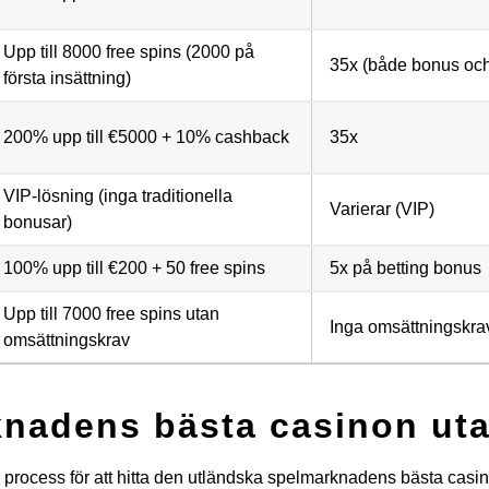
Upp till 8000 free spins (2000 på
35x (både bonus och
första insättning)
200% upp till €5000 + 10% cashback
35x
VIP-lösning (inga traditionella
Varierar (VIP)
bonusar)
100% upp till €200 + 50 free spins
5x på betting bonus
Upp till 7000 free spins utan
Inga omsättningskra
omsättningskrav
knadens bästa casinon ut
ad process för att hitta den utländska spelmarknadens bästa casi