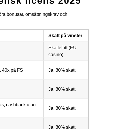
ensk licens 2025
öra bonusar, omsättningskrav och
Skatt på vinster
Skattefritt (EU
casino)
, 40x på FS
Ja, 30% skatt
Ja, 30% skatt
us, cashback utan
Ja, 30% skatt
Ja, 30% skatt