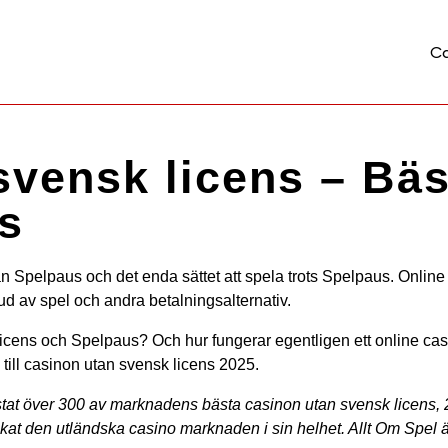
Ca
svensk licens – Bä
s
an Spelpaus och det enda sättet att spela trots Spelpaus. Onlin
bud av spel och andra betalningsalternativ.
 licens och Spelpaus? Och hur fungerar egentligen ett online ca
e till casinon utan svensk licens 2025.
tat över 300 av marknadens bästa casinon utan svensk licens, 
t den utländska casino marknaden i sin helhet. Allt Om Spel är