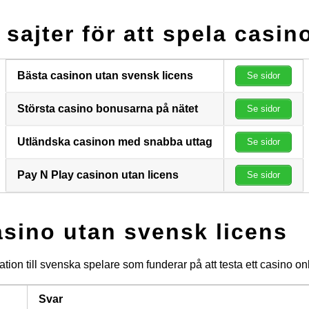
ajter för att spela casin
Bästa casinon utan svensk licens
Se sidor
Största casino bonusarna på nätet
Se sidor
Utländska casinon med snabba uttag
Se sidor
Pay N Play casinon utan licens
Se sidor
asino utan svensk licens
ion till svenska spelare som funderar på att testa ett casino on
Svar