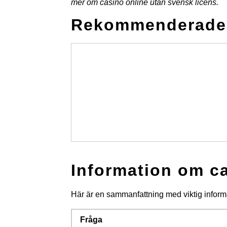
mer om casino online utan svensk licens.
Rekommenderade s
Information om c
Här är en sammanfattning med viktig informat
Fråga