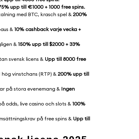
75% upp till €1000 + 1000 free spins.
talning med BTC, krasch spel &
200%
paus &
10% cashback varje vecka +
gligen &
150% upp till $2000 + 33%
utan svensk licens &
Upp till 8000 free
ed hög vinstchans (RTP) &
200% upp till
usar på stora evenemang &
Ingen
 odds, live casino och slots &
100%
omsättningskrav på free spins &
Upp till