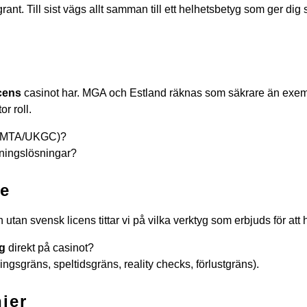
grant. Till sist vägs allt samman till ett helhetsbetyg som ger dig
icens
casinot har. MGA och Estland räknas som säkrare än exem
r roll.
A/EMTA/UKGC)?
ningslösningar?
de
tan svensk licens tittar vi på vilka verktyg som erbjuds för att 
ng
direkt på casinot?
ngsgräns, speltidsgräns, reality checks, förlustgräns).
jer