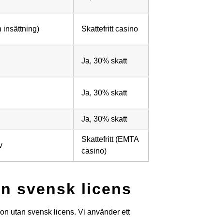
 insättning)
Skattefritt casino
Ja, 30% skatt
Ja, 30% skatt
Ja, 30% skatt
Skattefritt (EMTA
v
casino)
an svensk licens
non utan svensk licens. Vi använder ett