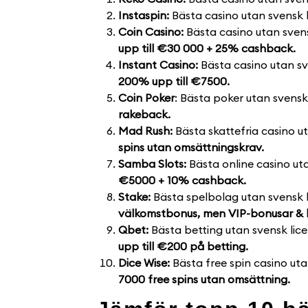
Instaspin:
Bästa casino utan svensk l
Coin Casino:
Bästa casino utan sven
upp till €30 000 + 25% cashback.
Instant Casino:
Bästa casino utan sv
200% upp till €7500.
Coin Poker
: Bästa poker utan svensk
rakeback.
Mad Rush:
Bästa skattefria casino ut
spins utan omsättningskrav.
Samba Slots:
Bästa online casino uta
€5000 + 10% cashback.
Stake:
Bästa spelbolag utan svensk 
välkomstbonus, men VIP-bonusar & 
Qbet:
Bästa betting utan svensk lic
upp till €200 på betting.
Dice Wise:
Bästa free spin casino ut
7000 free spins utan omsättning.