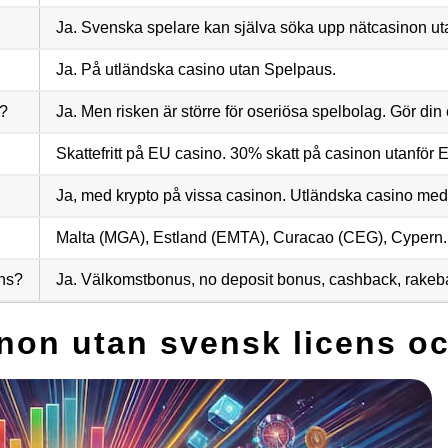
Ja. Svenska spelare kan själva söka upp nätcasinon uta
Ja. På utländska casino utan Spelpaus.
s?
Ja. Men risken är större för oseriösa spelbolag. Gör din
Skattefritt på EU casino. 30% skatt på casinon utanför 
Ja, med krypto på vissa casinon. Utländska casino med 
Malta (MGA), Estland (EMTA), Curacao (CEG), Cypern.
ens?
Ja. Välkomstbonus, no deposit bonus, cashback, rakeba
inon utan svensk licens 