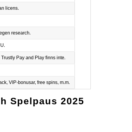
n licens.
 egen research.
EU.
Trustly Pay and Play finns inte.
ck, VIP-bonusar, free spins, m.m.
och Spelpaus 2025