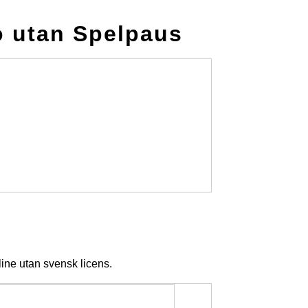
o utan Spelpaus
line utan svensk licens.