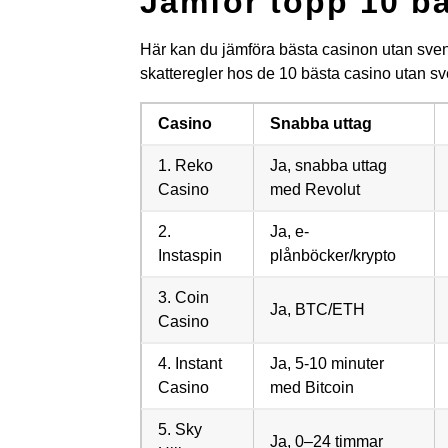
Jämför topp 10 bä
Här kan du jämföra bästa casinon utan sven
skatteregler hos de 10 bästa casino utan s
Casino
Snabba uttag
1. Reko
Ja, snabba uttag
Casino
med Revolut
2.
Ja, e-
Instaspin
plånböcker/krypto
3. Coin
Ja, BTC/ETH
Casino
4. Instant
Ja, 5-10 minuter
Casino
med Bitcoin
5. Sky
Ja, 0–24 timmar