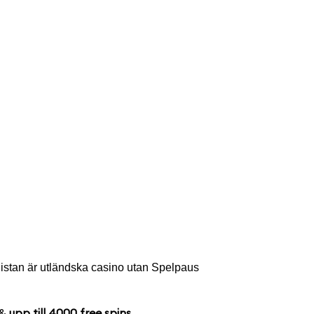
listan är utländska casino utan Spelpaus
 &
upp till 4000 free spins.