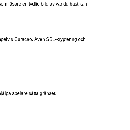
 som läsare en tydlig bild av var du bäst kan
pelvis Curaçao. Även SSL-kryptering och
hjälpa spelare sätta gränser.